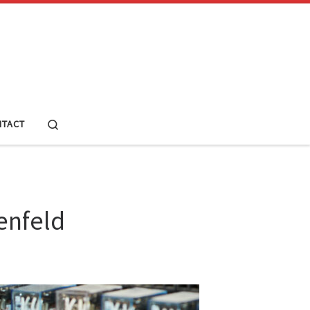
Search
TACT
enfeld