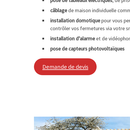
pose de tableaux électriques
, de pri
câblage
de maison individuelle comm
installation domotique
pour vous per
contrôler vos fermetures via votre 
installation d’alarme
et de vidéopho
pose de capteurs photovoltaïques
Demande de devis